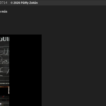
© 2026 Pálffy Zoltán
n más