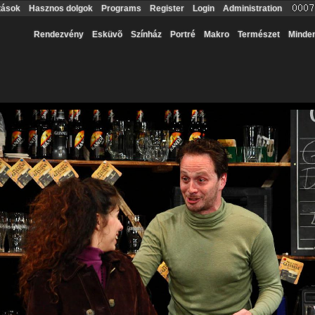
tások
Hasznos dolgok
Programs
Register
Login
Administration
Rendezvény
Esküvõ
Színház
Portré
Makro
Természet
Minde