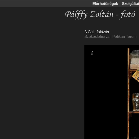
Elérhetõségek
Szolgálta
A Gát - fotózás
Székesfehérvár, Pelikán Terem